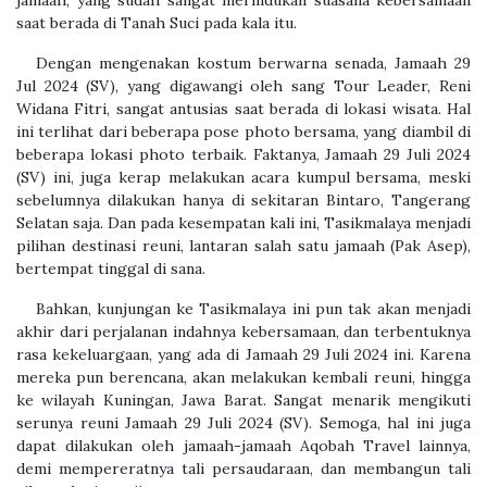
jamaah, yang sudah sangat merindukan suasana kebersamaan
saat berada di Tanah Suci pada kala itu.
​Dengan mengenakan kostum berwarna senada, Jamaah 29
Jul 2024 (SV), yang digawangi oleh sang Tour Leader, Reni
Widana Fitri, sangat antusias saat berada di lokasi wisata. Hal
ini terlihat dari beberapa pose photo bersama, yang diambil di
beberapa lokasi photo terbaik. Faktanya, Jamaah 29 Juli 2024
(SV) ini, juga kerap melakukan acara kumpul bersama, meski
sebelumnya dilakukan hanya di sekitaran Bintaro, Tangerang
Selatan saja. Dan pada kesempatan kali ini, Tasikmalaya menjadi
pilihan destinasi reuni, lantaran salah satu jamaah (Pak Asep),
bertempat tinggal di sana.
​Bahkan, kunjungan ke Tasikmalaya ini pun tak akan menjadi
akhir dari perjalanan indahnya kebersamaan, dan terbentuknya
rasa kekeluargaan, yang ada di Jamaah 29 Juli 2024 ini. Karena
mereka pun berencana, akan melakukan kembali reuni, hingga
ke wilayah Kuningan, Jawa Barat. Sangat menarik mengikuti
serunya reuni Jamaah 29 Juli 2024 (SV). Semoga, hal ini juga
dapat dilakukan oleh jamaah-jamaah Aqobah Travel lainnya,
demi mempereratnya tali persaudaraan, dan membangun tali