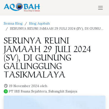
Skip ke Konten
Semua Blog
Blog Aqobah
SERUNYA REUNI JAMAAH 29 JULI 2024 (SV), DI GUNUNG GALUNGGUNG TASIKMALAYA
SERUNYA REUNI
JAMAAH 29 JULI 2024
(SV), DI GUNUNG
GALUNGGUNG
TASIKMALAYA
19 November 2024
oleh
PT IBS Buana Sejahtera, Subangkit Sanjaya