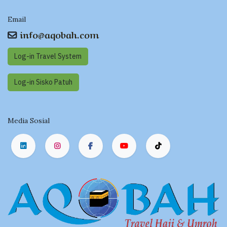
Email
info@aqobah.com
Log-in Travel System
Log-in Sisko Pat​​uh
Media Sosial