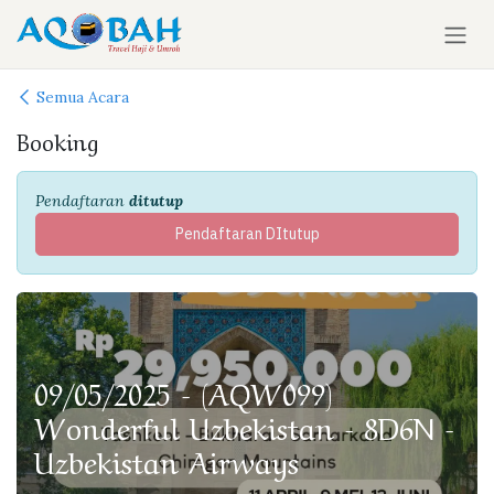
Skip ke Konten
Semua Acara
Booking
Pendaftaran
ditutup
Pendaftaran DItutup
09/05/2025 - (AQW099)
Wonderful Uzbekistan - 8D6N -
Uzbekistan Airways