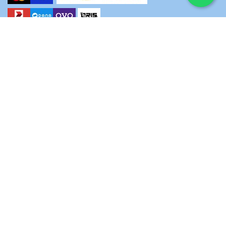
Hubungi kami
+62811-1805-330
Kantor Pusat:
Blok DC1 No.3, Jl. Mandar Utama, Pd. Karya, Kec. Pd. Aren,
Kota Tangerang Selatan, Banten 15225
Email
info@aqobah.com
Log-in Travel System
Log-in Sisko Pat​​uh