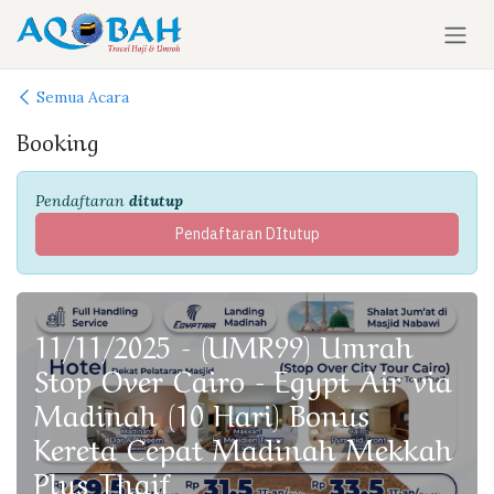
Skip ke Konten
Semua Acara
Booking
Pendaftaran
ditutup
Pendaftaran DItutup
11/11/2025 - (UMR99) Umrah
Stop Over Cairo - Egypt Air via
Madinah (10 Hari) Bonus
Kereta Cepat Madinah Mekkah
Plus Thaif