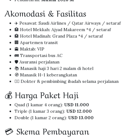
Akomodasi & Fasilitas
✈️ Pesawat: Saudi Airlines / Qatar Airways / setaraf
🏨 Hotel Mekkah: Ajyad Makareem *4 / setaraf
🏨 Hotel Madinah: Grand Plaza *4 / setaraf
🏢 Apartemen transit
🕋 Maktab: VIP
🚌 Transportasi bus AC
🛡 Asuransi perjalanan
📚 Manasik haji 3 hari 2 malam di hotel
🧭 Manasik H-1 keberangkatan
👨‍⚕️ Dokter & pembimbing ibadah selama perjalanan
💰 Harga Paket Haji
Quad (1 kamar 4 orang):
USD 11.000
Triple (1 kamar 3 orang):
USD 12.000
Double (1 kamar 2 orang):
USD 13.000
💳 Skema Pembayaran