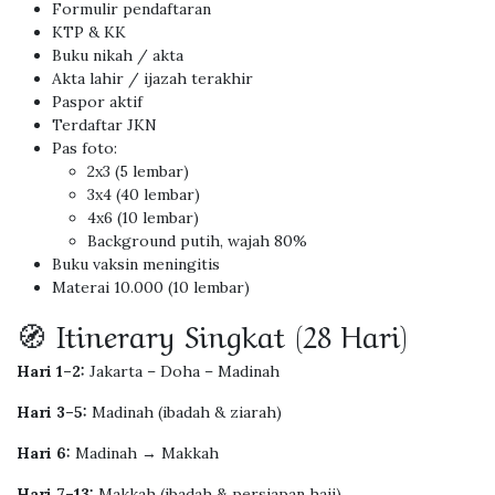
Formulir pendaftaran
KTP & KK
Buku nikah / akta
Akta lahir / ijazah terakhir
Paspor aktif
Terdaftar JKN
Pas foto:
2x3 (5 lembar)
3x4 (40 lembar)
4x6 (10 lembar)
Background putih, wajah 80%
Buku vaksin meningitis
Materai 10.000 (10 lembar)
🧭 Itinerary Singkat (28 Hari)
Hari 1–2:
Jakarta – Doha – Madinah
Hari 3–5:
Madinah (ibadah & ziarah)
Hari 6:
Madinah → Makkah
Hari 7–13:
Makkah (ibadah & persiapan haji)