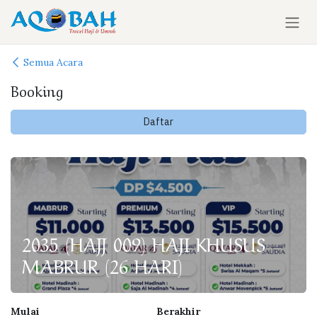
Skip ke Konten
Semua Acara
Booking
Daftar
2035 (HAJJ 009) HAJI KHUSUS
MABRUR (26 HARI)
Mulai
Berakhir