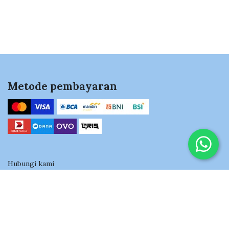
Metode pembayaran
Hubungi kami
+62811-1805-330
Kantor Pusat:
Blok DC1 No.3, Jl. Mandar Utama, Pd. Karya, Kec. Pd. Aren,
Kota Tangerang Selatan, Banten 15225