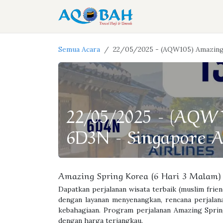
Skip ke Konten
Home
Layana
Semua Acara
22/05/2025 - (AQW105) Amazing 
22/05/2025 - (AQW1
6D3N - Singapore A
Amazing Spring Korea (6 Hari 3 Malam)
Dapatkan perjalanan wisata terbaik (muslim frien
dengan layanan menyenangkan, rencana perjalan
kebahagiaan. Program perjalanan Amazing Spring
dengan harga terjangkau.