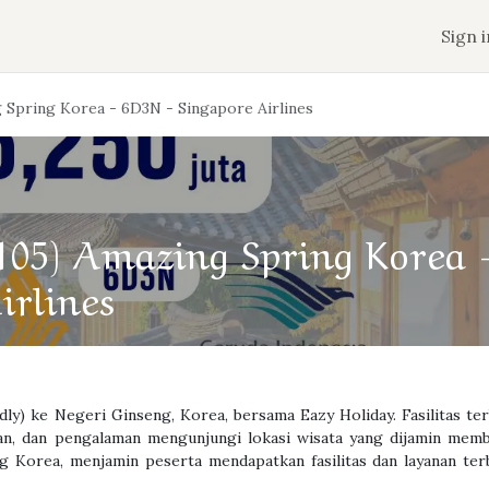
n
Jadwal Keberangkatan
Tentang Aqobah
Sign i
Spring Korea - 6D3N - Singapore Airlines
05) Amazing Spring Korea 
irlines
dly) ke Negeri Ginseng, Korea, bersama Eazy Holiday. Fasilitas ter
an, dan pengalaman mengunjungi lokasi wisata yang dijamin mem
 Korea, menjamin peserta mendapatkan fasilitas dan layanan terb