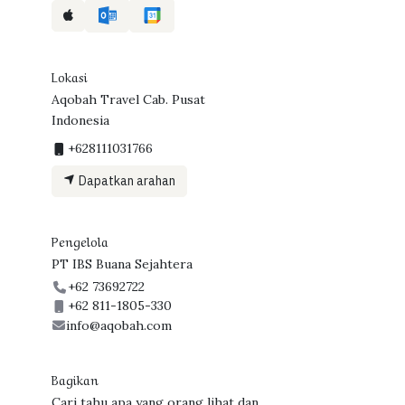
Lokasi
Aqobah Travel Cab. Pusat
Indonesia
+628111031766
Dapatkan arahan
Pengelola
PT IBS Buana Sejahtera
+62 73692722
+62 811-1805-330
info@aqobah.com
Bagikan
Cari tahu apa yang orang lihat dan