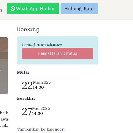
WhatsApp Hotline
Hubungi Kami
n
Booking
Pendaftaran
ditutup
Pendaftaran DItutup
-
Mulai
22
Mei 2025
14.30
Berakhir
27
Mei 2025
baik
14.30
bawa
aik,
Tambahkan ke kalender: