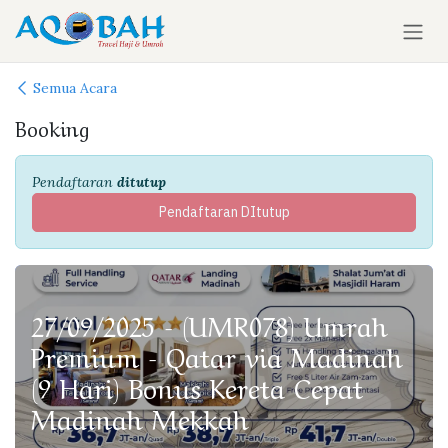
Skip ke Konten
Semua Acara
Booking
Pendaftaran
ditutup
Pendaftaran DItutup
27/09/2025 - (UMR078) Umrah
Premium - Qatar via Madinah
(9 Hari) Bonus Kereta Cepat
Madinah Mekkah