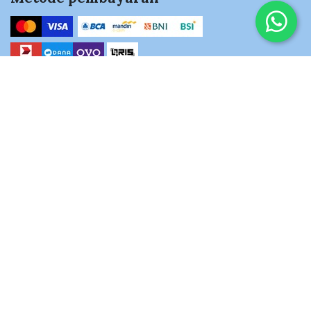
Hubungi kami
+62811-1805-330
Kantor Pusat:
Blok DC1 No.3, Jl. Mandar Utama, Pd. Karya, Kec. Pd. Aren,
Kota Tangerang Selatan, Banten 15225
Email
info@aqobah.com
Log-in Travel System