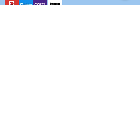
Hubungi kami
+62811-1805-330
Kantor Pusat:
Blok DC1 No.3, Jl. Mandar Utama, Pd. Karya, Kec. Pd. Aren,
Kota Tangerang Selatan, Banten 15225
Email
info@aqobah.com
Log-in Travel System
Log-in Sisko Pat​​uh