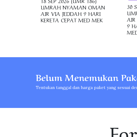
18 SEP 2026 (UMR 186)
30 
UMRAH NYAMAN OMAN
UM
AIR VIA JEDDAH 9 HARI
AIR
KERETA CEPAT MED MEK
9 H
ME
Belum Menemukan Pake
Tentukan tanggal dan harga paket yang sesuai de
Fo