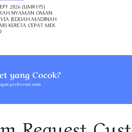
SEPT 2026 (UMR195)
RAH NYAMAN OMAN
 VIA JEDDAH MADINAH
ARI KERETA CEPAT MEK
D
t yang Cocok?
ngan preferensi anda
rm Request Cus