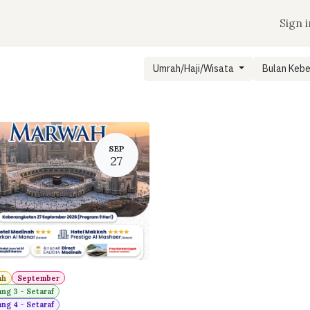
n
Jadwal Keberangkatan
Tentang Aqobah
Sign i
Umrah/Haji/Wisata
Bulan Keb
SEP
27
ah
September
ang 3 - Setaraf
ang 4 - Setaraf