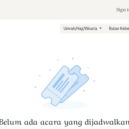
n
Jadwal Keberangkatan
Tentang Aqobah
Sign i
Umrah/Haji/Wisata
Bulan Keb
Belum ada acara yang dijadwalka