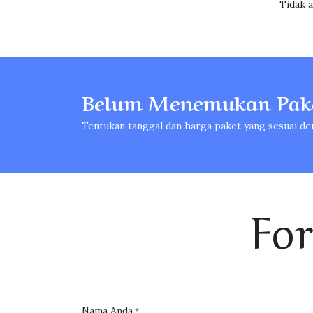
Tidak 
Belum Menemukan Pake
Tentukan tanggal dan harga paket yang sesuai de
Fo
Nama Anda
*