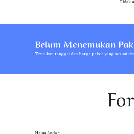
Tidak 
Belum Menemukan Pake
Tentukan tanggal dan harga paket yang sesuai de
Fo
Nama Anda
*