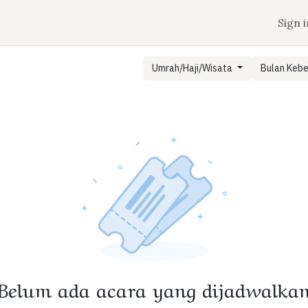
n
Jadwal Keberangkatan
Tentang Aqobah
Sign i
Umrah/Haji/Wisata
Bulan Keb
Belum ada acara yang dijadwalka