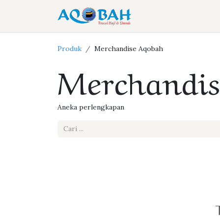
Skip ke Konten
Home
Layana
Produk
Merchandise Aqobah
Merchandis
Aneka perlengkapan