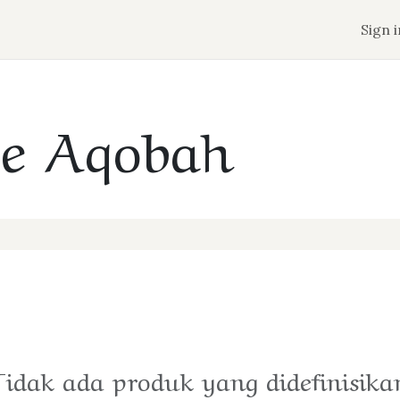
n
Jadwal Keberangkatan
Tentang Aqobah
Sign i
e Aqobah
Tidak ada produk yang didefinisika