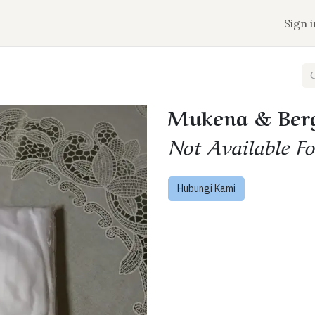
n
Jadwal Keberangkatan
Tentang Aqobah
Sign i
Mukena & Ber
Not Available Fo
Hubungi Kami