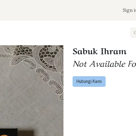
n
Jadwal Keberangkatan
Tentang Aqobah
Sign i
Sabuk Ihram
Not Available Fo
Hubungi Kami