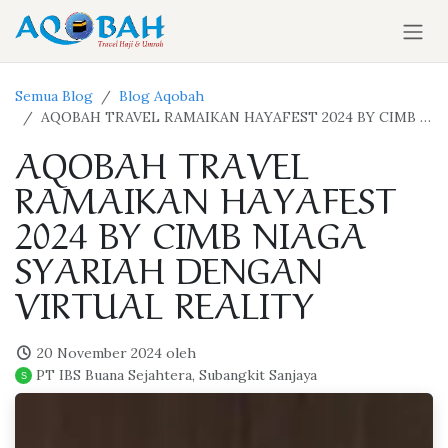
Skip ke Konten
Semua Blog
Blog Aqobah
AQOBAH TRAVEL RAMAIKAN HAYAFEST 2024 BY CIMB NIAGA SYARIAH DENGAN VIRTUAL REALITY
AQOBAH TRAVEL
RAMAIKAN HAYAFEST
2024 BY CIMB NIAGA
SYARIAH DENGAN
VIRTUAL REALITY
20 November 2024
oleh
PT IBS Buana Sejahtera, Subangkit Sanjaya