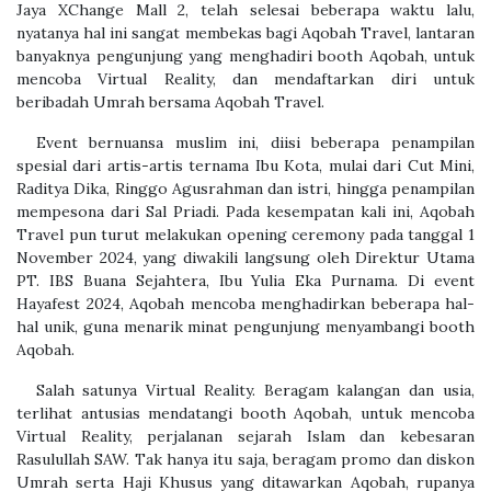
Jaya XChange Mall 2, telah selesai beberapa waktu lalu,
nyatanya hal ini sangat membekas bagi Aqobah Travel, lantaran
banyaknya pengunjung yang menghadiri booth Aqobah, untuk
mencoba Virtual Reality, dan mendaftarkan diri untuk
beribadah Umrah bersama Aqobah Travel.
​Event bernuansa muslim ini, diisi beberapa penampilan
spesial dari artis-artis ternama Ibu Kota, mulai dari Cut Mini,
Raditya Dika, Ringgo Agusrahman dan istri, hingga penampilan
mempesona dari Sal Priadi. Pada kesempatan kali ini, Aqobah
Travel pun turut melakukan opening ceremony pada tanggal 1
November 2024, yang diwakili langsung oleh Direktur Utama
PT. IBS Buana Sejahtera, Ibu Yulia Eka Purnama. Di event
Hayafest 2024, Aqobah mencoba menghadirkan beberapa hal-
hal unik, guna menarik minat pengunjung menyambangi booth
Aqobah.
​Salah satunya Virtual Reality. Beragam kalangan dan usia,
terlihat antusias mendatangi booth Aqobah, untuk mencoba
Virtual Reality, perjalanan sejarah Islam dan kebesaran
Rasulullah SAW. Tak hanya itu saja, beragam promo dan diskon
Umrah serta Haji Khusus yang ditawarkan Aqobah, rupanya